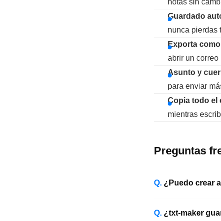
notas sin cambi
Guardado aut
nunca pierdas t
Exporta como 
abrir un correo
Asunto y cuer
para enviar má
Copia todo el
mientras escrib
Preguntas fr
¿Puedo crear a
¿txt-maker gua