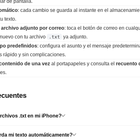
ar de pantalla.
omático
: cada cambio se guarda al instante en el almacenamie
u texto.
archivo adjunto por correo
: toca el botón de correo en cualq
 nuevo con tu archivo
.txt
ya adjunto.
po predefinidos
: configura el asunto y el mensaje predetermin
s rápido y sin complicaciones.
 contenido de una vez
al portapapeles y consulta el
recuento 
es.
ecuentes
rchivos .txt en mi iPhone?
rda mi texto automáticamente?